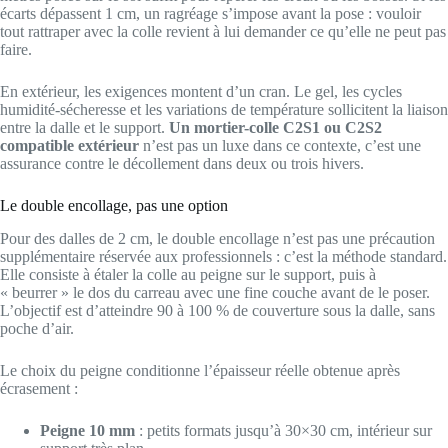
écarts dépassent 1 cm, un ragréage s’impose avant la pose : vouloir
tout rattraper avec la colle revient à lui demander ce qu’elle ne peut pas
faire.
En extérieur, les exigences montent d’un cran. Le gel, les cycles
humidité-sécheresse et les variations de température sollicitent la liaison
entre la dalle et le support.
Un mortier-colle C2S1 ou C2S2
compatible extérieur
n’est pas un luxe dans ce contexte, c’est une
assurance contre le décollement dans deux ou trois hivers.
Le double encollage, pas une option
Pour des dalles de 2 cm, le double encollage n’est pas une précaution
supplémentaire réservée aux professionnels : c’est la méthode standard.
Elle consiste à étaler la colle au peigne sur le support, puis à
« beurrer » le dos du carreau avec une fine couche avant de le poser.
L’objectif est d’atteindre 90 à 100 % de couverture sous la dalle, sans
poche d’air.
Le choix du peigne conditionne l’épaisseur réelle obtenue après
écrasement :
Peigne 10 mm
: petits formats jusqu’à 30×30 cm, intérieur sur