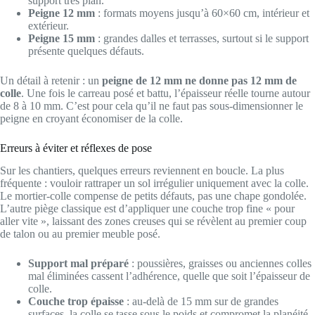
support très plan.
Peigne 12 mm
: formats moyens jusqu’à 60×60 cm, intérieur et
extérieur.
Peigne 15 mm
: grandes dalles et terrasses, surtout si le support
présente quelques défauts.
Un détail à retenir : un
peigne de 12 mm ne donne pas 12 mm de
colle
. Une fois le carreau posé et battu, l’épaisseur réelle tourne autour
de 8 à 10 mm. C’est pour cela qu’il ne faut pas sous-dimensionner le
peigne en croyant économiser de la colle.
Erreurs à éviter et réflexes de pose
Sur les chantiers, quelques erreurs reviennent en boucle. La plus
fréquente : vouloir rattraper un sol irrégulier uniquement avec la colle.
Le mortier-colle compense de petits défauts, pas une chape gondolée.
L’autre piège classique est d’appliquer une couche trop fine « pour
aller vite », laissant des zones creuses qui se révèlent au premier coup
de talon ou au premier meuble posé.
Support mal préparé
: poussières, graisses ou anciennes colles
mal éliminées cassent l’adhérence, quelle que soit l’épaisseur de
colle.
Couche trop épaisse
: au-delà de 15 mm sur de grandes
surfaces, la colle se tasse sous le poids et compromet la planéité